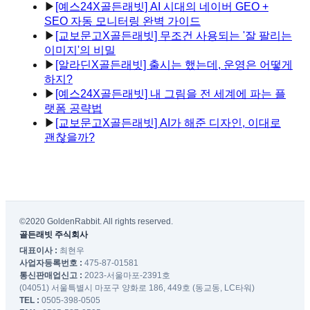
▶
[예스24X골든래빗] AI 시대의 네이버 GEO +
SEO 자동 모니터링 완벽 가이드
▶
[교보문고X골든래빗] 무조건 사용되는 '잘 팔리는
이미지'의 비밀
▶
[알라딘X골든래빗] 출시는 했는데, 운영은 어떻게
하지?
▶
[예스24X골든래빗] 내 그림을 전 세계에 파는 플
랫폼 공략법
▶
[교보문고X골든래빗] AI가 해준 디자인, 이대로
괜찮을까?
©2020 GoldenRabbit. All rights reserved.
골든래빗 주식회사
대표이사 :
최현우
사업자등록번호 :
475-87-01581
통신판매업신고 :
2023-서울마포-2391호
(04051) 서울특별시 마포구 양화로 186, 449호 (동교동, LC타워)
TEL :
0505-398-0505