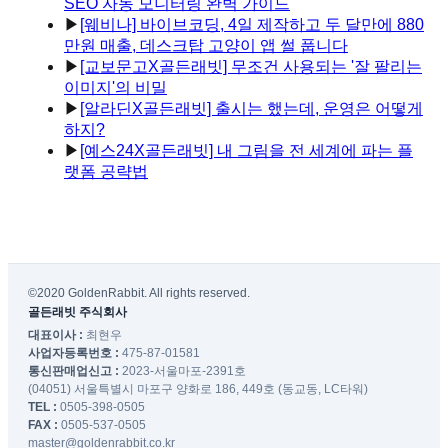
SEO 자동 모니터링 완벽 가이드
▶
[웨비나] 바이브코딩, 4일 제작하고 두 달만에 880
만원 매출, 데스크탑 고양이 앱 썰 풉니다
▶
[교보문고X골든래빗] 무조건 사용되는 '잘 팔리는
이미지'의 비밀
▶
[알라딘X골든래빗] 출시는 했는데, 운영은 어떻게
하지?
▶
[예스24X골든래빗] 내 그림을 전 세계에 파는 플
랫폼 공략법
©2020 GoldenRabbit. All rights reserved.
골든래빗 주식회사
대표이사 :
최현우
사업자등록번호 :
475-87-01581
통신판매업신고 :
2023-서울마포-2391호
(04051) 서울특별시 마포구 양화로 186, 449호 (동교동, LC타워)
TEL :
0505-398-0505
FAX :
0505-537-0505
master@goldenrabbit.co.kr