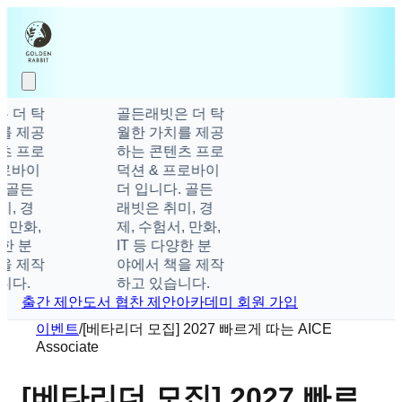
 더 탁
골든래빗은 더 탁
를 제공
월한 가치를 제공
츠 프로
하는 콘텐츠 프로
로바이
덕션 & 프로바이
 골든
더 입니다. 골든
, 경
래빗은 취미, 경
 만화,
제, 수험서, 만화,
한 분
IT 등 다양한 분
을 제작
야에서 책을 제작
니다.
하고 있습니다.
출간 제안
도서 협찬 제안
아카데미 회원 가입
이벤트
/
[베타리더 모집] 2027 빠르게 따는 AICE
Associate
[베타리더 모집] 2027 빠르