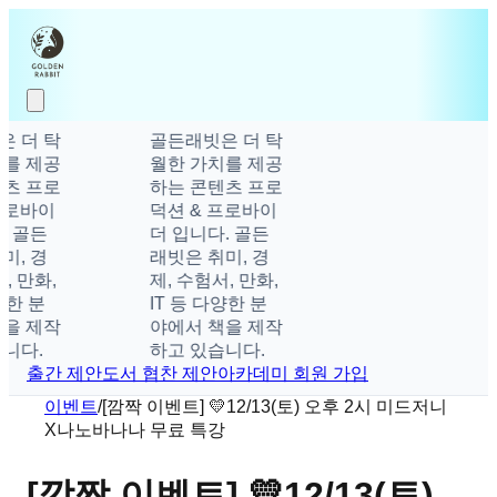
 더 탁
골든래빗은 더 탁
를 제공
월한 가치를 제공
츠 프로
하는 콘텐츠 프로
프로바이
덕션 & 프로바이
. 골든
더 입니다. 골든
미, 경
래빗은 취미, 경
, 만화,
제, 수험서, 만화,
양한 분
IT 등 다양한 분
을 제작
야에서 책을 제작
니다.
하고 있습니다.
출간 제안
도서 협찬 제안
아카데미 회원 가입
이벤트
/
[깜짝 이벤트] 💛12/13(토) 오후 2시 미드저니
X나노바나나 무료 특강
[깜짝 이벤트] 💛12/13(토)