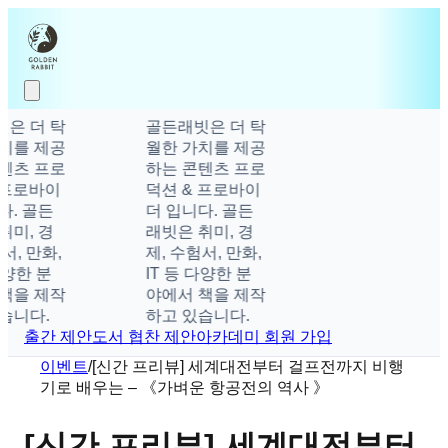
은 더 탁
골든래빗은 더 탁
치를 제공
월한 가치를 제공
텐츠 프로
하는 콘텐츠 프로
 프로바이
덕션 & 프로바이
다. 골든
더 입니다. 골든
취미, 경
래빗은 취미, 경
서, 만화,
제, 수험서, 만화,
다양한 분
IT 등 다양한 분
책을 제작
야에서 책을 제작
습니다.
하고 있습니다.
출간 제안
도서 협찬 제안
아카데미 회원 가입
이벤트
/
[신간 프리뷰] 세계대전부터 걸프전까지 비행
기로 배우는 – 《가벼운 항공전의 역사 》
[신간 프리뷰] 세계대전부터