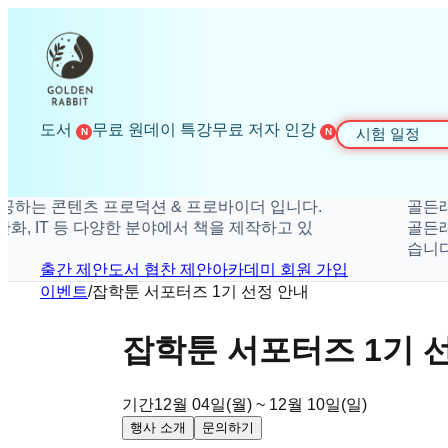
도서
무료 원데이 특강
무료 저자 인강
시험 일정
N
N
하는 콘텐츠 프로덕션 & 프로바이더 입니다.
골든래빗
, IT 등 다양한 분야에서 책을 제작하고 있
골든래빗은
습니다.
출간 제안
도서 협찬 제안
아카데미 회원 가입
이벤트
/
잡학툰 서포터즈 1기 선정 안내
잡학툰 서포터즈 1기 
기간
12월 04일(월) ~ 12월 10일(일)
행사 소개
문의하기