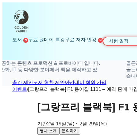
도서
무료 원데이 특강
무료 저자 인강
시험 일정
N
N
하는 콘텐츠 프로덕션 & 프로바이더 입니다.
골든래빗
, IT 등 다양한 분야에서 책을 제작하고 있
골든래빗은
습니다.
출간 제안
도서 협찬 제안
아카데미 회원 가입
이벤트
/
[그랑프리 블랙북] F1 용어집 1111 – 예약 판매 마
[그랑프리 블랙북] F1 
기간
2월 19일(월) ~ 2월 29일(목)
행사 소개
문의하기