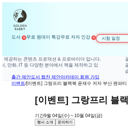
도서
무료 원데이 특강
무료 저자 인강
시험 일정
N
N
 제공하는 콘텐츠 프로덕션 & 프로바이더 입니다.
골
, 만화, IT 등 다양한 분야에서 책을 제작하고 있
골
습
출간 제안
도서 협찬 제안
아카데미 회원 가입
이벤트
/
[이벤트] 그랑프리 블랙북 윤재수 저자 부산 팬파티
[이벤트] 그랑프리 블
기간
9월 04일(수) ~ 10월 04일(금)
행사 소개
문의하기