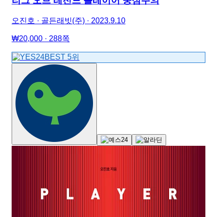
리그 오브 레전드 플레이어 중심주의
오진호 · 골든래빗(주) · 2023.9.10
₩
20,000
·
288
쪽
BEST
5
위