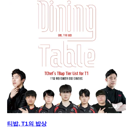
티밥, T1의 밥상