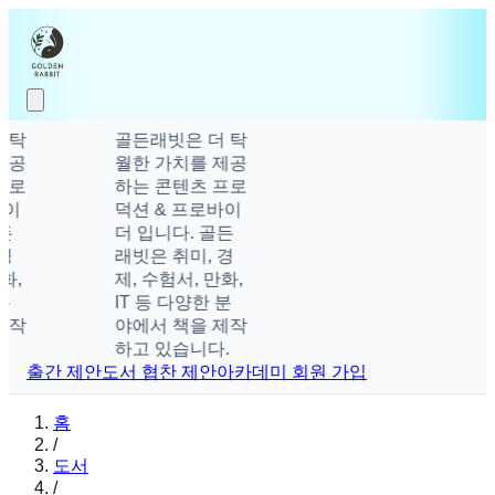
 탁
골든래빗은 더 탁
제공
월한 가치를 제공
프로
하는 콘텐츠 프로
이
덕션 & 프로바이
든
더 입니다. 골든
경
래빗은 취미, 경
화,
제, 수험서, 만화,
분
IT 등 다양한 분
제작
야에서 책을 제작
.
하고 있습니다.
출간 제안
도서 협찬 제안
아카데미 회원 가입
홈
/
도서
/