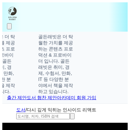
 더 탁
골든래빗은 더 탁
를 제공
월한 가치를 제공
츠 프로
하는 콘텐츠 프로
프로바이
덕션 & 프로바이
 골든
더 입니다. 골든
, 경
래빗은 취미, 경
, 만화,
제, 수험서, 만화,
양한 분
IT 등 다양한 분
을 제작
야에서 책을 제작
니다.
하고 있습니다.
출간 제안
도서 협찬 제안
아카데미 회원 가입
도서
/
다시 깊게 익히는 인사이드 리액트