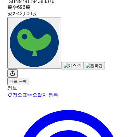
ISBN
9791194383376
쪽수
696
쪽
정가
42,000원
바로 구매
정보
📋
정오표
✏️
오탈자 등록