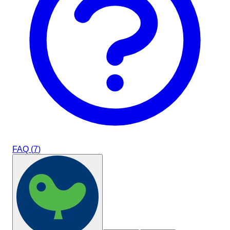
FAQ (
7
)