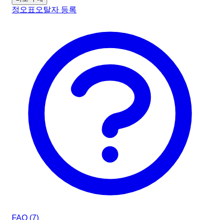
정오표
오탈자 등록
FAQ (
7
)