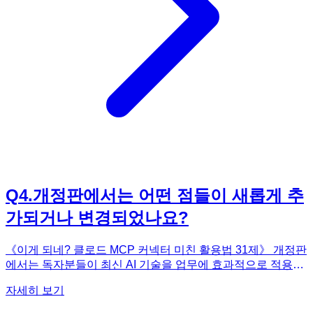
까지 자동화할 수 있습니다. 《이게 되네? 클로드 MCP 커넥
터 미친 활용법 31제》에서는 이처럼 노션, 옵시디언, 지메일,
구글 드라이브, 엑셀, 캔바, 피그마, 어도비, 공공데이터, 깃허
브, 버셀 등 실제 업무에 밀접한 31가지 예제를 통해 AI 대통합
업무 자동화의 가능성을 보여줍니다.
Q
4
.
개정판에서는 어떤 점들이 새롭게 추
가되거나 변경되었나요?
《이게 되네? 클로드 MCP 커넥터 미친 활용법 31제》 개정판
에서는 독자분들이 최신 AI 기술을 업무에 효과적으로 적용할
수 있도록 4가지 핵심적인 개선 사항이 반영되었습니다. 첫째,
자세히 보기
클로드의 최신 기능인 스킬, 웹 검색, 리서치 모드, 스타일 설
정, 모델 설정, 그리고 클로드 커넥터까지 업데이트된 내용을