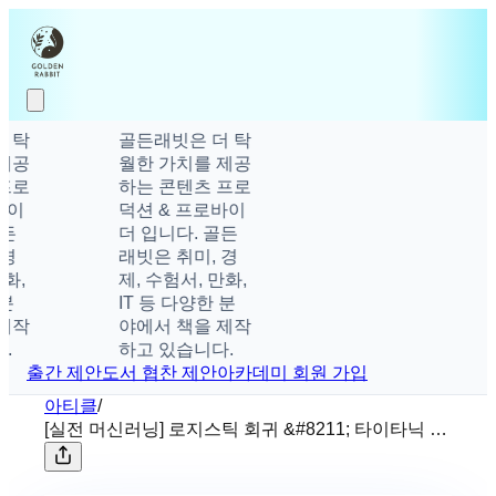
탁
골든래빗은 더 탁
공
월한 가치를 제공
로
하는 콘텐츠 프로
이
덕션 & 프로바이
든
더 입니다. 골든
경
래빗은 취미, 경
,
제, 수험서, 만화,
IT 등 다양한 분
작
야에서 책을 제작
하고 있습니다.
출간 제안
도서 협찬 제안
아카데미 회원 가입
아티클
/
[실전 머신러닝] 로지스틱 회귀 &#8211; 타이타닉 생
존자 예측하기 ❷