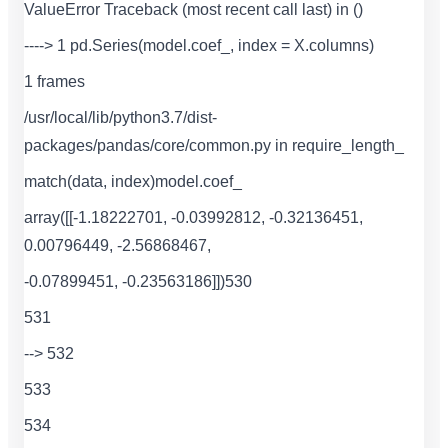
ValueError Traceback (most recent call last) in ()
----> 1 pd.Series(model.coef_, index = X.columns)
1 frames
/usr/local/lib/python3.7/dist-
packages/pandas/core/common.py in require_length_
match(data, index)model.coef_
array([[-1.18222701, -0.03992812, -0.32136451,
0.00796449, -2.56868467,
-0.07899451, -0.23563186]])530
531
--> 532
533
534