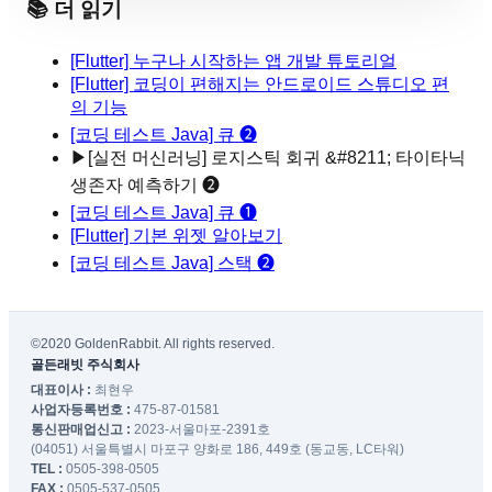
📚 더 읽기
[Flutter] 누구나 시작하는 앱 개발 튜토리얼
[Flutter] 코딩이 편해지는 안드로이드 스튜디오 편
의 기능
[코딩 테스트 Java] 큐 ❷
▶
[실전 머신러닝] 로지스틱 회귀 &#8211; 타이타닉
생존자 예측하기 ❷
[코딩 테스트 Java] 큐 ❶
[Flutter] 기본 위젯 알아보기
[코딩 테스트 Java] 스택 ❷
©2020 GoldenRabbit. All rights reserved.
골든래빗 주식회사
대표이사 :
최현우
사업자등록번호 :
475-87-01581
통신판매업신고 :
2023-서울마포-2391호
(04051) 서울특별시 마포구 양화로 186, 449호 (동교동, LC타워)
TEL :
0505-398-0505
FAX :
0505-537-0505