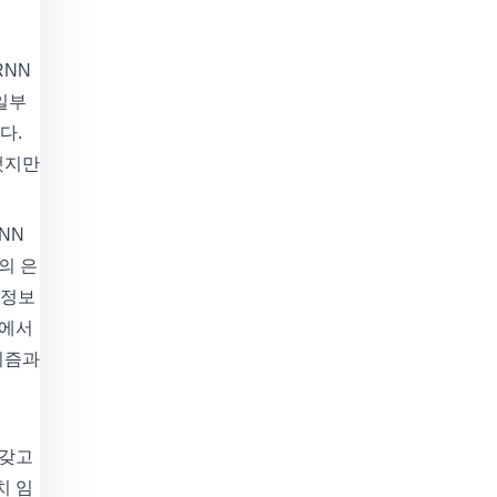
RNN
일부
다.
했지만
NN
의 은
 정보
장에서
리즘과
 갖고
치 임