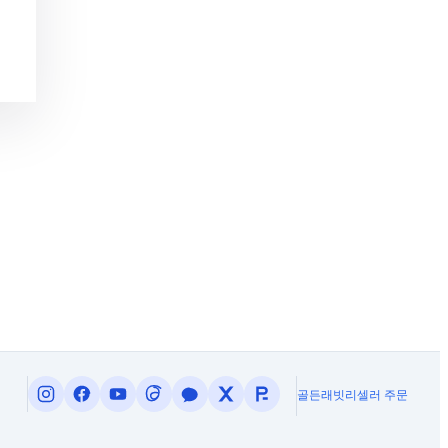
골든래빗
리셀러 주문