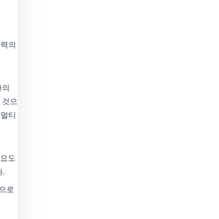
입력의
나의
 것으
 멀티
중요도
.
력으로