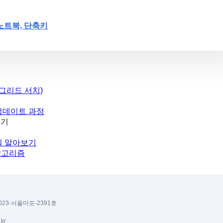
 노트북, 단축키
그리드 서치)
 업데이트 과정
보기
타일 알아보기
알고리즘
023-서울마포-2391호
.kr