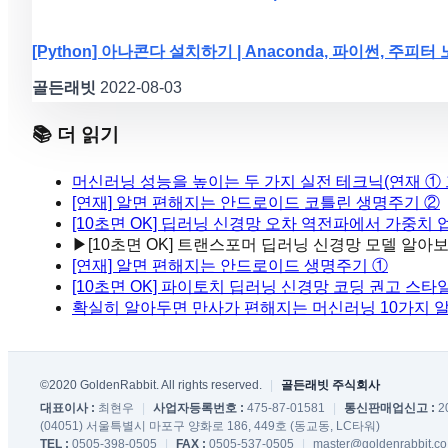
[Python] 아나콘다 설치하기 | Anaconda, 파이썬, 주피터
골든래빗
2022-08-03
📚 더 읽기
머신러닝 성능을 높이는 두 가지 실전 테크닉(연재 ① 
[연재] 알면 편해지는 안드로이드 코틀린 생명주기 ②
[10초면 OK] 딥러닝 신경망 오차 역전파에서 가중치
▶
[10초면 OK] 트랜스포머 딥러닝 신경망 모델 알아
[연재] 알면 편해지는 안드로이드 생명주기 ①
[10초면 OK] 파이토치 딥러닝 신경망 코딩 권고 스
확실히 알아두면 만사가 편해지는 머신러닝 10가지 
©2020 GoldenRabbit. All rights reserved.
|
골든래빗 주식회사
대표이사 :
최현우
|
사업자등록번호 :
475-87-01581
|
통신판매업신고 :
2
(04051) 서울특별시 마포구 양화로 186, 449호 (동교동, LC타워)
TEL :
0505-398-0505
|
FAX :
0505-537-0505
|
master@goldenrabbit.co