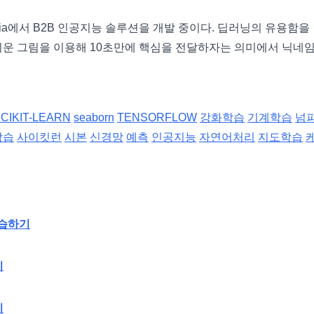
elia에서 B2B 인공지능 솔루션을 개발 중이다. 딥러닝의 유용함을
쉬운 그림을 이용해 10초만에 핵심을 전달하자는 의미에서 닉네
CIKIT-LEARN
seaborn
TENSORFLOW
강화학습
기계학습
넘
학습
사이킷런
시본
신경망
예측
인공지능
자연어처리
지도학습
실습하기
기
기