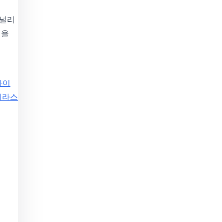
 널리
임을
파이
케라스