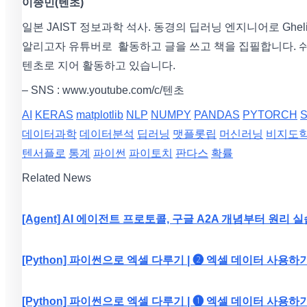
이종민(텐초)
일본 JAIST 정보과학 석사. 동경의 딥러닝 엔지니어로 Gh
알리고자 유튜버로 활동하고 글을 쓰고 책을 집필합니다. 
텐초로 지어 활동하고 있습니다.
– SNS : www.youtube.com/c/텐초
AI
KERAS
matplotlib
NLP
NUMPY
PANDAS
PYTORCH
S
데이터과학
데이터분석
딥러닝
맷플롯립
머신러닝
비지도
텐서플로
통계
파이썬
파이토치
판다스
확률
Related News
[Agent] AI 에이전트 프로토콜, 구글 A2A 개념부터 원리 
[Python] 파이썬으로 엑셀 다루기 | ❷ 엑셀 데이터 사용하
[Python] 파이썬으로 엑셀 다루기 | ❶ 엑셀 데이터 사용하