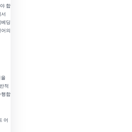
야 합
기서
임베딩
언어의
션을
일반적
수행합
프 어