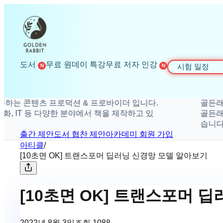
도서
무료 원데이 특강
무료 저자 인강
시험 일정
N
N
 콘텐츠 프로덕션 & 프로바이더 입니다.
골든래빗은 
 IT 등 다양한 분야에서 책을 제작하고 있
골든래빗은 취
습니다.
출간 제안
도서 협찬 제안
아카데미 회원 가입
아티클
/
[10초면 OK] 트랜스포머 딥러닝 신경망 모델 알아보기
[10초면 OK] 트랜스포머 
2022년 8월 3일
조회
1088