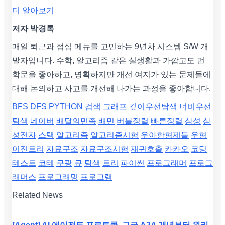
더 알아보기
저자 박경록
매일 퇴근과 점심 메뉴를 고민하는 9년차 시스템 S/W 개
발자입니다. 수학, 알고리즘 같은 실생활과 가깝고도 먼
학문을 좋아하고, 명확하지만 개선 여지가 있는 문제들에
대해 논의하고 사고를 개선해 나가는 과정을 좋아합니다.
BFS
DFS
PYTHON
검색
그래프
깊이우선탐색
너비우선
탐색
네이버
배달의민족
배민
버블정렬
빠른정렬
삼성
삼
성전자
스택
알고리즘
알고리즘시험
우아한형제들
우형
이진트리
자료구조
자료구조시험
재귀호출
카카오
코딩
테스트
코테
쿠팡
큐
탐색
트리
파이썬
프로그래머
프로그
래머스
프로그래밍
프로그램
Related News