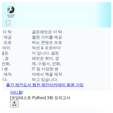
더 탁
골든래빗은 더 탁
 제공
월한 가치를 제공
 프로
하는 콘텐츠 프로
로바이
덕션 & 프로바이
골든
더 입니다. 골든
 경
래빗은 취미, 경
만화,
제, 수험서, 만화,
 분
IT 등 다양한 분
 제작
야에서 책을 제작
다.
하고 있습니다.
출간 제안
도서 협찬 제안
아카데미 회원 가입
아티클
/
[코딩테스트 Python] 3회 모의고사