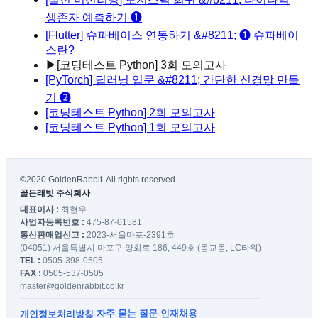
생존자 예측하기 ❶
[Flutter] 슈파베이스 연동하기 &#8211; ❶ 슈파베이
스란?
▶
[코딩테스트 Python] 3회 모의고사
[PyTorch] 딥러닝 입문 &#8211; 간단한 신경망 만들
기 ❷
[코딩테스트 Python] 2회 모의고사
[코딩테스트 Python] 1회 모의고사
©2020 GoldenRabbit. All rights reserved.
골든래빗 주식회사
대표이사 :
최현우
사업자등록번호 :
475-87-01581
통신판매업신고 :
2023-서울마포-2391호
(04051) 서울특별시 마포구 양화로 186, 449호 (동교동, LC타워)
TEL :
0505-398-0505
FAX :
0505-537-0505
master@goldenrabbit.co.kr
자주 묻는 질문
인재채용
개인정보처리방침
·
·