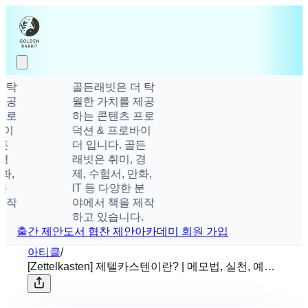
탁
골든래빗은 더 탁
공
월한 가치를 제공
로
하는 콘텐츠 프로
이
덕션 & 프로바이
더 입니다. 골든
래빗은 취미, 경
,
제, 수험서, 만화,
IT 등 다양한 분
작
야에서 책을 제작
하고 있습니다.
출간 제안
도서 협찬 제안
아카데미 회원 가입
아티클
/
[Zettelkasten] 제텔카스텐이란? | 메모법, 실천, 예시,
옵시디언