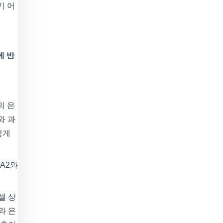
기 어
에 반
의 은
와 과
렇게
A2와
셀 상
와 은