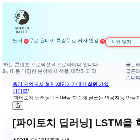
도서
무료 원데이 특강
무료 저자 인강
시험 일정
N
N
콘텐츠 프로덕션 & 프로바이더 입니다.
골든래빗은 더
IT 등 다양한 분야에서 책을 제작하고 있
골든래빗은 취
습니다.
출간 제안
도서 협찬 제안
아카데미 회원 가입
아티클
/
[파이토치 딥러닝] LSTM을 학습해 글쓰는 인공지능 만들
[파이토치 딥러닝] LSTM을
2023년 7월 21일
조회
778