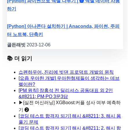
[Python] 파이썬으로 엑셀 다루기 | ❶ 엑셀 데이터 사용
하기
[Python] 아나콘다 설치하기 | Anaconda, 파이썬, 주피
터 노트북, 단축키
골든래빗
2023-12-06
📚 더 읽기
쇼펜하우어, 진리에 빗댄 프로덕트 개발의 원칙
[요즘 우아한 개발] 우아한형제들이 생각하는 데브
렐이란?
[PM 원칙] 장홍석 전 딜리셔스 공동대표 외 2인
&#8211; PM·PO 3문3답
▶
[실전 머신러닝] XGBoost:커플 성사 여부 예측하
기 ❷
[코딩 테스트 합격자 되기] 해시 &#8211; 3. 해시 몸
풀기 문제
[코딩 테스트 합격자 되기] 해시 &#8211; 2. 해시 함