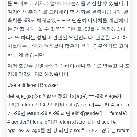
를 토대로 나이차가 얼마나 나는지를 계산할 수 있습니다.
여기에서 추가적로 고려해야 할 사항은 결측치입니다. 결
측치를 -99로 채워넣었으므로 단순히 나이차를 계산해서
는 안 됩니다. ‘알 수 없음’의 의미로 -99를 사용하겠습니
다. 또 하나는 성별과 관련된 요인입니다. 단순한 나이 차
이보다는 남자가 여자보다 많은지, 반대 경우인지도 고려
하는 게 좋습니다.
여러 조건을 반영하여 계산해야 하니 함수로 만들고 각 조
건에 알맞게 처리하겠습니다.
Use a different Browser
def age_gap(x): # 함수 정의 if x['age'] == -99: # age가
-99면 return -99 # -99 리턴 elif x['age_o'] == -99: # age_o
가 -99면 return -99 # -99 리턴 elif x['gender'] == 'female':
# gender가 female이면 return x['age_o'] - x['age'] #
age_o에서 age를 뺀 값 리턴 else: # 나머지 경우는 return