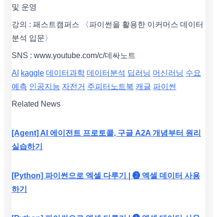
및 운영
강의 : 패스트캠퍼스 〈파이썬을 활용한 이커머스 데이터
분석 입문〉
SNS : www.youtube.com/c/데싸노트
AI
kaggle
데이터과학
데이터분석
딥러닝
머신러닝
수요
예측
인공지능
자전거
주피터노트북
캐글
파이썬
Related News
[Agent] AI 에이전트 프로토콜, 구글 A2A 개념부터 원리
실습하기
[Python] 파이썬으로 엑셀 다루기 | ❷ 엑셀 데이터 사용
하기