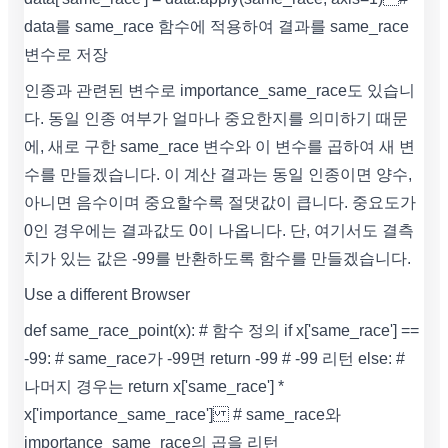
data를 same_race 함수에 적용하여 결과를 same_race
변수로 저장
인종과 관련된 변수로 importance_same_race도 있습니
다. 동일 인종 여부가 얼마나 중요한지를 의미하기 때문
에, 새로 구한 same_race 변수와 이 변수를 곱하여 새 변
수를 만들겠습니다. 이 계산 결과는 동일 인종이면 양수,
아니면 음수이며 중요할수록 절댓값이 큽니다. 중요도가
0인 경우에는 결과값도 0이 나옵니다. 단, 여기서도 결측
치가 있는 값은 -99를 반환하도록 함수를 만들겠습니다.
Use a different Browser
def same_race_point(x): # 함수 정의 if x['same_race'] ==
-99: # same_race가 -99면 return -99 # -99 리턴 else: #
나머지 경우는 return x['same_race'] *
x['importance_same_race'] # same_race와
importance_same_race의 곱을 리턴