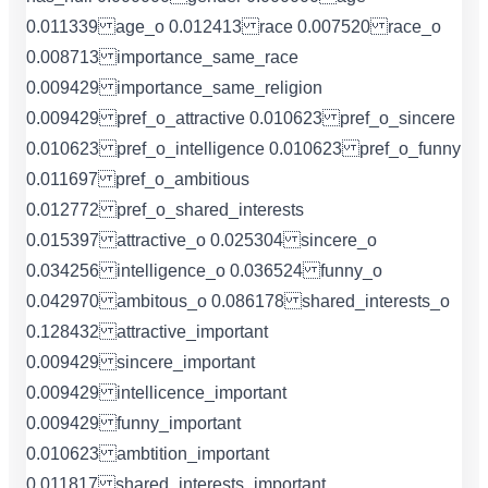
0.011339 age_o 0.012413 race 0.007520 race_o
0.008713 importance_same_race
0.009429 importance_same_religion
0.009429 pref_o_attractive 0.010623 pref_o_sincere
0.010623 pref_o_intelligence 0.010623 pref_o_funny
0.011697 pref_o_ambitious
0.012772 pref_o_shared_interests
0.015397 attractive_o 0.025304 sincere_o
0.034256 intelligence_o 0.036524 funny_o
0.042970 ambitous_o 0.086178 shared_interests_o
0.128432 attractive_important
0.009429 sincere_important
0.009429 intellicence_important
0.009429 funny_important
0.010623 ambtition_important
0.011817 shared_interests_important