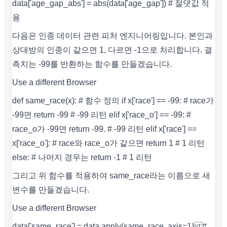
data['age_gap_abs'] = abs(data['age_gap']) # 절댓값 적
용
다음은 인종 데이터 관련 피처 엔지니어링입니다. 본인과
상대방의 인종이 같으면 1, 다르면 -1으로 처리합니다. 결
측치는 -99를 반환하는 함수를 만들겠습니다.
Use a different Browser
def same_race(x): # 함수 정의 if x['race'] == -99: # race가
-99면 return -99 # -99 리턴 elif x['race_o'] == -99: #
race_o가 -99면 return -99. # -99 리턴 elif x['race'] ==
x['race_o']: # race와 race_o가 같으면 return 1 # 1 리턴
else: # 나머지 경우는 return -1 # 1 리턴
그리고 위 함수를 적용하여 same_race라는 이름으로 새
변수를 만들겠습니다.
Use a different Browser
data['same_race'] = data.apply(same_race, axis=1) #