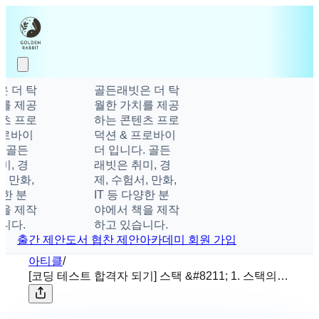
 더 탁
골든래빗은 더 탁
를 제공
월한 가치를 제공
츠 프로
하는 콘텐츠 프로
로바이
덕션 & 프로바이
 골든
더 입니다. 골든
, 경
래빗은 취미, 경
 만화,
제, 수험서, 만화,
한 분
IT 등 다양한 분
을 제작
야에서 책을 제작
니다.
하고 있습니다.
출간 제안
도서 협찬 제안
아카데미 회원 가입
아티클
/
[코딩 테스트 합격자 되기] 스택 &#8211; 1. 스택의
개념과 정의