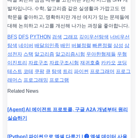
발자입니다. 수학, 알고리즘 같은 실생활과 가깝고도 먼
학문을 좋아하고, 명확하지만 개선 여지가 있는 문제들에
대해 논의하고 사고를 개선해 나가는 과정을 좋아합니다.
BFS
DFS
PYTHON
검색
그래프
깊이우선탐색
너비우선
탐색
네이버
배달의민족
배민
버블정렬
빠른정렬
삼성
삼
성전자
스택
알고리즘
알고리즘시험
우아한형제들
우형
이진트리
자료구조
자료구조시험
재귀호출
카카오
코딩
테스트
코테
쿠팡
큐
탐색
트리
파이썬
프로그래머
프로그
래머스
프로그래밍
프로그램
Related News
[Agent] AI 에이전트 프로토콜, 구글 A2A 개념부터 원리
실습하기
[Python] 파이썬으로 엑셀 다루기 | ❷ 엑셀 데이터 사용