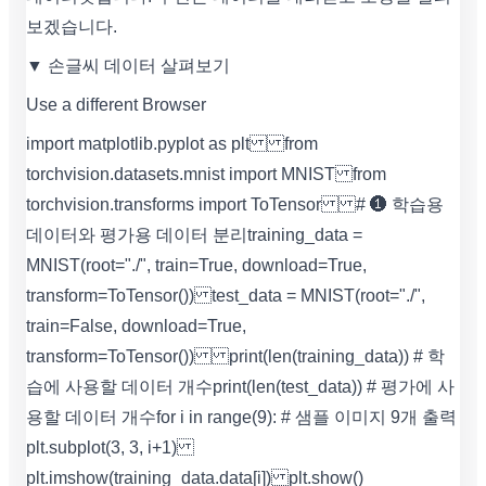
보겠습니다.
▼ 손글씨 데이터 살펴보기
Use a different Browser
import matplotlib.pyplot as plt from
torchvision.datasets.mnist import MNIST from
torchvision.transforms import ToTensor # ❶ 학습용
데이터와 평가용 데이터 분리 training_data =
MNIST(root="./", train=True, download=True,
transform=ToTensor()) test_data = MNIST(root="./",
train=False, download=True,
transform=ToTensor()) print(len(training_data)) # 학
습에 사용할 데이터 개수 print(len(test_data)) # 평가에 사
용할 데이터 개수 for i in range(9): # 샘플 이미지 9개 출력
plt.subplot(3, 3, i+1)
plt.imshow(training_data.data[i]) plt.show()