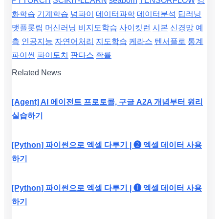
PYTORCH
SCIKIT-LEARN
seaborn
TENSORFLOW
강
화학습
기계학습
넘파이
데이터과학
데이터분석
딥러닝
맷플롯립
머신러닝
비지도학습
사이킷런
시본
신경망
예
측
인공지능
자연어처리
지도학습
케라스
텐서플로
통계
파이썬
파이토치
판다스
확률
Related News
[Agent] AI 에이전트 프로토콜, 구글 A2A 개념부터 원리
실습하기
[Python] 파이썬으로 엑셀 다루기 | ❷ 엑셀 데이터 사용
하기
[Python] 파이썬으로 엑셀 다루기 | ❶ 엑셀 데이터 사용
하기