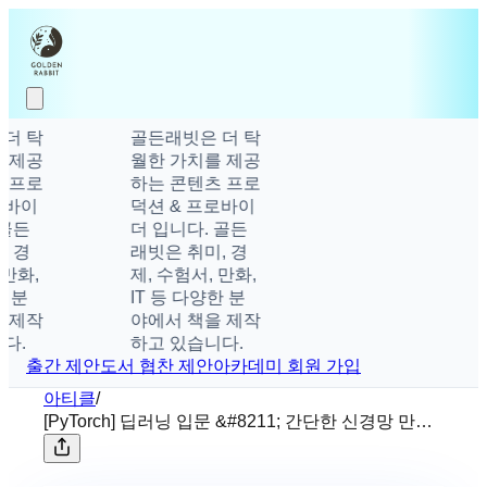
 탁
골든래빗은 더 탁
제공
월한 가치를 제공
프로
하는 콘텐츠 프로
바이
덕션 & 프로바이
골든
더 입니다. 골든
 경
래빗은 취미, 경
만화,
제, 수험서, 만화,
 분
IT 등 다양한 분
제작
야에서 책을 제작
.
하고 있습니다.
출간 제안
도서 협찬 제안
아카데미 회원 가입
아티클
/
[PyTorch] 딥러닝 입문 &#8211; 간단한 신경망 만들
기 ❸