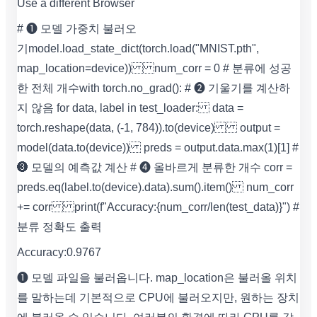
Use a different Browser
# ❶ 모델 가중치 불러오
기 model.load_state_dict(torch.load("MNIST.pth",
map_location=device)) num_corr = 0 # 분류에 성공
한 전체 개수 with torch.no_grad(): # ❷ 기울기를 계산하
지 않음 for data, label in test_loader: data =
torch.reshape(data, (-1, 784)).to(device) output =
model(data.to(device)) preds = output.data.max(1)[1] #
❸ 모델의 예측값 계산 # ❹ 올바르게 분류한 개수 corr =
preds.eq(label.to(device).data).sum().item() num_corr
+= corr print(f"Accuracy:{num_corr/len(test_data)}") #
분류 정확도 출력
Accuracy:0.9767
❶ 모델 파일을 불러옵니다. map_location은 불러올 위치
를 말하는데 기본적으로 CPU에 불러오지만, 원하는 장치