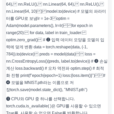
64), nn.ReLU(), nn.Linear(64, 64), nn.ReLU(),
nn.Linear(64, 10) ) model.to(device) # 모델의 파라미
터를 GPU로 보냄 lr = 1e-3 optim =
Adam(model.parameters(), lr=lr) for epoch in
range(20): for data, label in train_loader:
optim.zero_grad() # ❷ 입력 데이터 모양을 모델의 입
력에 맞게 변환 data = torch.reshape(data, (-1,
784)).to(device) preds = model(data) loss =
nn.CrossEntropyLoss()(preds, label.to(device)) # ❸ 손실
계산 loss.backward() # 오차 역전파 optim.step() # 최적
화 진행 print(f"epoch{epoch+1} loss:{loss.item()}") #
❹ 모델을 MNIST.pth라는 이름으로 저
장 torch.save(model.state_dict(), "MNIST.pth")
❶ CPU와 GPU 중 하나를 선택합니다.
torch.cuda.is_available( )은 GPU를 사용할 수 있으면
True를, 사용할 수 없으면 False를 반환합니다.