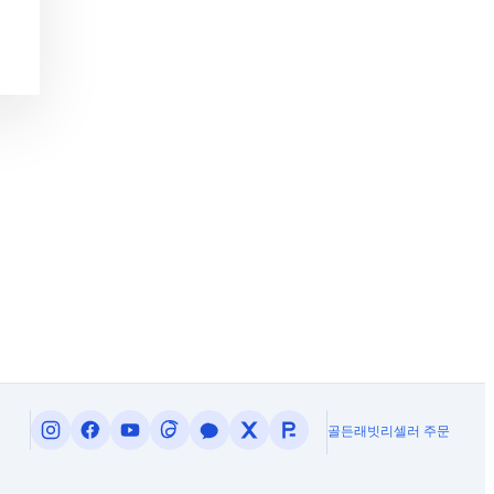
골든래빗
리셀러 주문