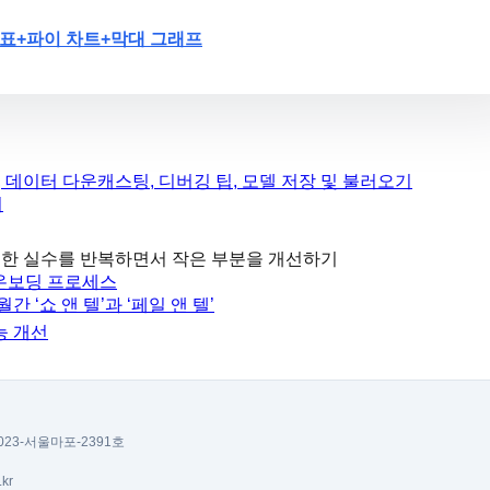
표+파이 차트+막대 그래프
, 데이터 다운캐스팅, 디버깅 팁, 모델 저장 및 불러오기
기
의도한 실수를 반복하면서 작은 부분을 개선하기
 온보딩 프로세스
 ‘쇼 앤 텔’과 ‘페일 앤 텔’
능 개선
023-서울마포-2391호
.kr