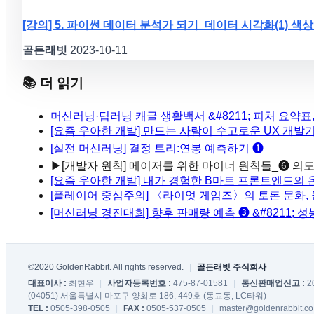
[강의] 5. 파이썬 데이터 분석가 되기_데이터 시각화(1) 색상
골든래빗
2023-10-11
📚 더 읽기
머신러닝·딥러닝 캐글 생활백서 &#8211; 피처 요약표
[요즘 우아한 개발] 만드는 사람이 수고로운 UX 개발
[실전 머신러닝] 결정 트리:연봉 예측하기 ❶
▶
[개발자 원칙] 메이저를 위한 마이너 원칙들_❻ 
[요즘 우아한 개발] 내가 경험한 B마트 프론트엔드의
[플레이어 중심주의] 〈라이엇 게임즈〉의 토론 문화, 월간
[머신러닝 경진대회] 향후 판매량 예측 ❸ &#8211; 성
©2020 GoldenRabbit. All rights reserved.
|
골든래빗 주식회사
대표이사 :
최현우
|
사업자등록번호 :
475-87-01581
|
통신판매업신고 :
2
(04051) 서울특별시 마포구 양화로 186, 449호 (동교동, LC타워)
TEL :
0505-398-0505
|
FAX :
0505-537-0505
|
master@goldenrabbit.co