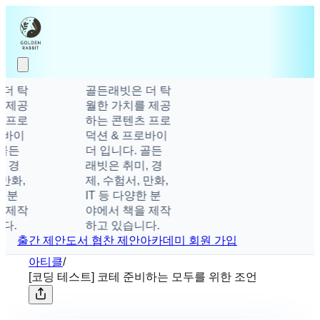
 탁
골든래빗은 더 탁
제공
월한 가치를 제공
프로
하는 콘텐츠 프로
바이
덕션 & 프로바이
골든
더 입니다. 골든
 경
래빗은 취미, 경
만화,
제, 수험서, 만화,
 분
IT 등 다양한 분
제작
야에서 책을 제작
.
하고 있습니다.
출간 제안
도서 협찬 제안
아카데미 회원 가입
아티클
/
[코딩 테스트] 코테 준비하는 모두를 위한 조언