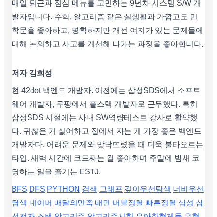
매일 퇴근과 점심 메뉴를 고민하는 9년차 시스템 S/W 개
발자입니다. 수학, 알고리즘 같은 실생활과 가깝고도 먼
학문을 좋아하고, 명확하지만 개선 여지가 있는 문제들에
대해 논의하고 사고를 개선해 나가는 과정을 좋아합니다.
저자 김희성
현 42dot 백엔드 개발자. 이전에는 삼성SDS에서 소프트
웨어 개발자, 쿠팡에서 풀스택 개발자로 근무했다. 특히
삼성SDS 시절에는 사내 SW역량테스트 강사로 활약했
다. 귀찮은 거 싫어하고 집에서 자는 게 가장 좋은 백엔드
개발자다. 어려운 문제와 맞닥뜨렸을 때 더욱 불타오르는
타입. 새벽 시간에 코드짜는 걸 좋아하며 주말에 밤새 코
딩하는 일을 즐기는 ESTJ.
BFS
DFS
PYTHON
검색
그래프
깊이우선탐색
너비우선
탐색
네이버
배달의민족
배민
버블정렬
빠른정렬
삼성
삼
성전자
스택
알고리즘
알고리즘시험
우아한형제들
우형